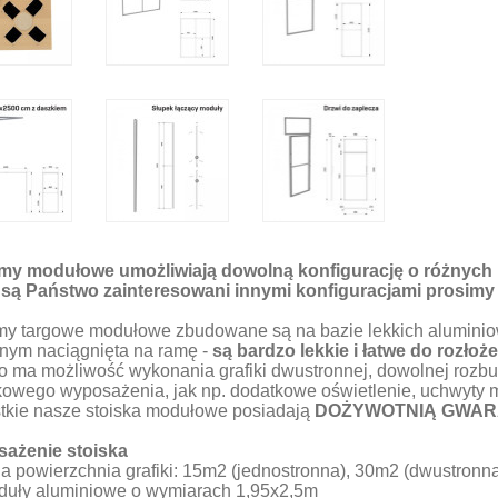
my modułowe umożliwiają dowolną konfigurację o różnych k
i są Państwo zainteresowani innymi konfiguracjami prosimy 
my targowe modułowe zbudowane są na bazie lekkich aluminio
lnym naciągnięta na ramę -
są bardzo lekkie i łatwe do rozłoże
o ma możliwość wykonania grafiki dwustronnej, dowolnej roz
owego wyposażenia, jak np. dodatkowe oświetlenie, uchwyty moc
tkie nasze stoiska modułowe posiadają
DOŻYWOTNIĄ GWAR
ażenie stoiska
na powierzchnia grafiki: 15m2 (jednostronna), 30m2 (dwustronn
oduły aluminiowe o wymiarach 1,95x2,5m