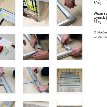
60kg
Waga s
wydruk j
67kg
Opakow
torba tr