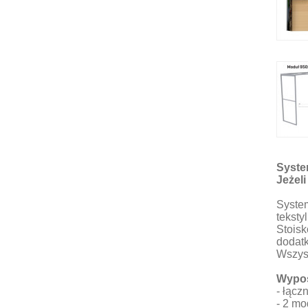
Syste
Jeżel
Syste
teksty
Stoisk
dodatk
Wszys
Wypos
- łącz
- 2 m