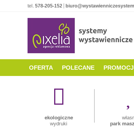
tel.
578-205-152
biuro@wystawienniczesystem
OFERTA
POLECANE
PROMOCJ
ekologiczne
włas
wydruki
park mas