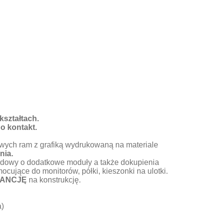
ształtach.
o kontakt.
wych ram z grafiką wydrukowaną na materiale
nia.
budowy o dodatkowe moduły a także dokupienia
ujące do monitorów, półki, kieszonki na ulotki.
ANCJĘ
na konstrukcję.
a)