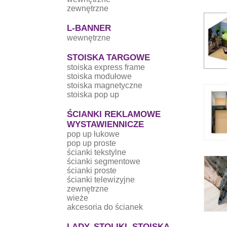
zewnętrzne
L-BANNER
wewnętrzne
STOISKA TARGOWE
stoiska express frame
stoiska modułowe
stoiska magnetyczne
stoiska pop up
ŚCIANKI REKLAMOWE
WYSTAWIENNICZE
pop up łukowe
pop up proste
ścianki tekstylne
ścianki segmentowe
ścianki proste
ścianki telewizyjne
zewnętrzne
wieże
akcesoria do ścianek
LADY, STOLIKI, STOISKA