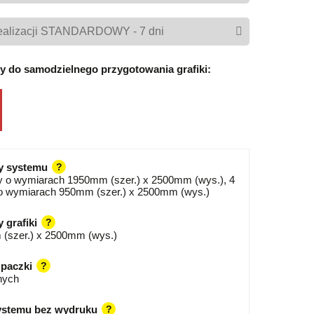
y do samodzielnego przygotowania grafiki:
y systemu
?
y o wymiarach 1950mm (szer.) x 2500mm (wys.), 4
o wymiarach 950mm (szer.) x 2500mm (wys.)
 grafiki
?
(szer.) x 2500mm (wys.)
paczki
?
nych
ystemu bez wydruku
?