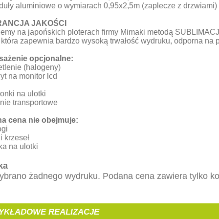
duły aluminiowe o wymiarach 0,95x2,5m (zaplecze z drzwiami)
ANCJA JAKOŚCI
jemy na japońskich ploterach firmy Mimaki metodą SUBLIMACJ
 która zapewnia bardzo wysoką trwałość wydruku, odporna na 
ażenie opcjonalne:
etlenie (halogeny)
yt na monitor lcd
zonki na ulotki
ynie transportowe
a cena nie obejmuje:
ogi
 i krzeseł
ka na ulotki
ka
ybrano żadnego wydruku. Podana cena zawiera tylko kosz
YKŁADOWE REALIZACJE