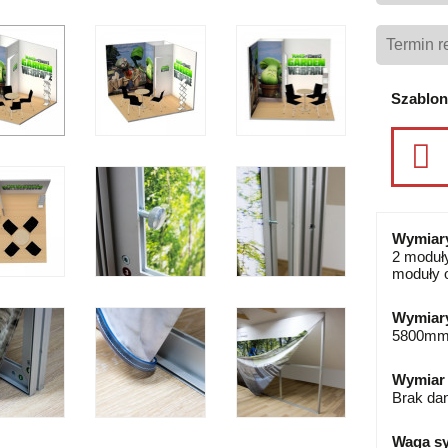
Szablon
Wymiar
2 moduł
moduły 
Wymiary
5800mm 
Wymiar 
Brak da
Waga s