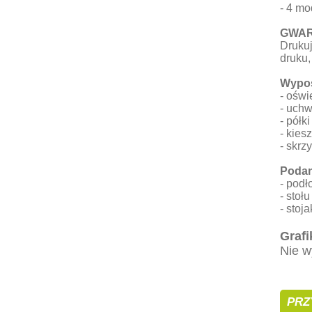
- 4 mo
GWAR
Druku
druku,
Wypos
- oświ
- uchw
- półki
- kies
- skrz
Podan
- podł
- stołu
- stoja
Grafi
Nie w
PRZ