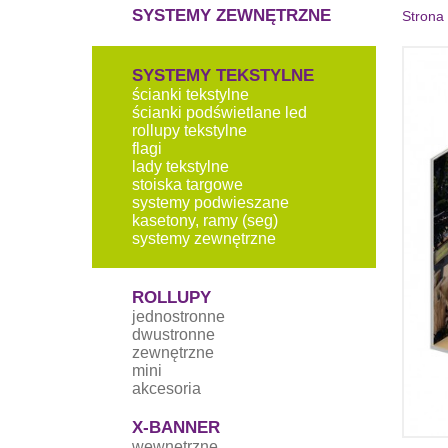
SYSTEMY ZEWNĘTRZNE
Strona
SYSTEMY TEKSTYLNE
ścianki tekstylne
ścianki podświetlane led
rollupy tekstylne
flagi
lady tekstylne
stoiska targowe
systemy podwieszane
kasetony, ramy (seg)
systemy zewnętrzne
ROLLUPY
jednostronne
dwustronne
zewnętrzne
mini
akcesoria
X-BANNER
wewnętrzne