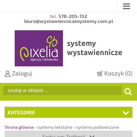
tel.
578-205-152
biuro@wystawienniczesystemy.com.pl
Zaloguj
Koszyk
(0)
KATEGORIE
Strona główna
systemy tekstylne
systemy podwieszane
Sortuj wg: Trafność