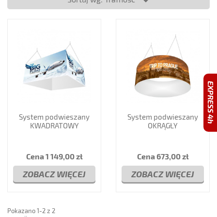
Systemy tekstylne podwieszane
EXPRESS 4h
System podwieszany
System podwieszany
KWADRATOWY
OKRĄGŁY
Cena
1 149,00 zł
Cena
673,00 zł
ZOBACZ WIĘCEJ
ZOBACZ WIĘCEJ
Pokazano 1-2 z 2