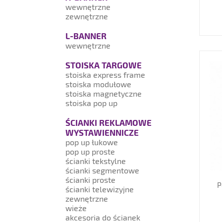
wewnętrzne
zewnętrzne
L-BANNER
wewnętrzne
STOISKA TARGOWE
stoiska express frame
stoiska modułowe
stoiska magnetyczne
stoiska pop up
ŚCIANKI REKLAMOWE
WYSTAWIENNICZE
pop up łukowe
pop up proste
ścianki tekstylne
ścianki segmentowe
ścianki proste
P
ścianki telewizyjne
zewnętrzne
wieże
akcesoria do ścianek