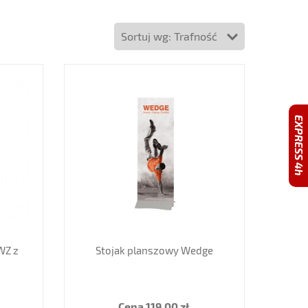
Sortuj wg: Trafność
EXPRESS 4h
WZ z
Stojak planszowy Wedge
Cena
119,00 zł