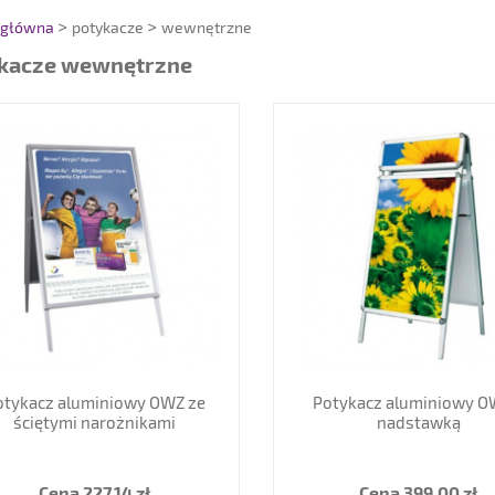
 główna
potykacze
wewnętrzne
kacze wewnętrzne
otykacz aluminiowy OWZ ze
Potykacz aluminiowy O
ściętymi narożnikami
nadstawką
Cena
227,14 zł
Cena
399,00 zł