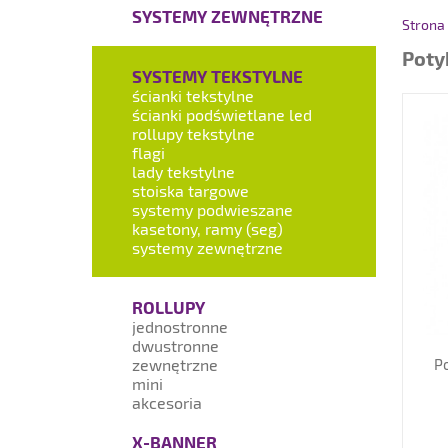
SYSTEMY ZEWNĘTRZNE
Strona
Poty
SYSTEMY TEKSTYLNE
ścianki tekstylne
ścianki podświetlane led
rollupy tekstylne
flagi
lady tekstylne
stoiska targowe
systemy podwieszane
kasetony, ramy (seg)
systemy zewnętrzne
ROLLUPY
jednostronne
dwustronne
P
zewnętrzne
mini
akcesoria
X-BANNER