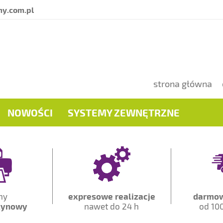
y.com.pl
strona główna
NOWOŚCI
SYSTEMY ZEWNĘTRZNE
ny
expresowe realizacje
darmow
zynowy
nawet do 24 h
od 100