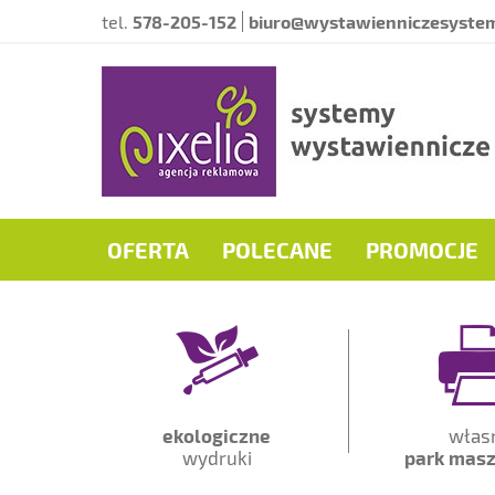
tel.
578-205-152
biuro@wystawienniczesystem
OFERTA
POLECANE
PROMOCJE
ekologiczne
włas
wydruki
park mas