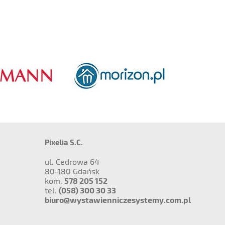
Pixelia S.C.
ul. Cedrowa 64
80-180 Gdańsk
kom.
578 205 152
tel.
(058) 300 30 33
biuro@wystawienniczesystemy.com.pl