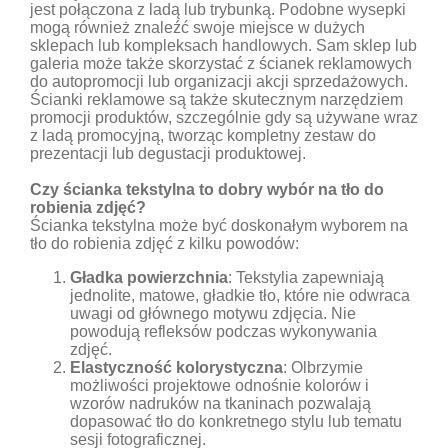
jest połączona z ladą lub trybunką. Podobne wysepki
mogą również znaleźć swoje miejsce w dużych
sklepach lub kompleksach handlowych. Sam sklep lub
galeria może także skorzystać z ścianek reklamowych
do autopromocji lub organizacji akcji sprzedażowych.
Ścianki reklamowe są także skutecznym narzędziem
promocji produktów, szczególnie gdy są używane wraz
z ladą promocyjną, tworząc kompletny zestaw do
prezentacji lub degustacji produktowej.
Czy ścianka tekstylna to dobry wybór na tło do
robienia zdjęć?
Ścianka tekstylna może być doskonałym wyborem na
tło do robienia zdjęć z kilku powodów:
Gładka powierzchnia
: Tekstylia zapewniają
jednolite, matowe, gładkie tło, które nie odwraca
uwagi od głównego motywu zdjęcia. Nie
powodują refleksów podczas wykonywania
zdjęć.
Elastyczność kolorystyczna
: Olbrzymie
możliwości projektowe odnośnie kolorów i
wzorów nadruków na tkaninach pozwalają
dopasować tło do konkretnego stylu lub tematu
sesji fotograficznej.