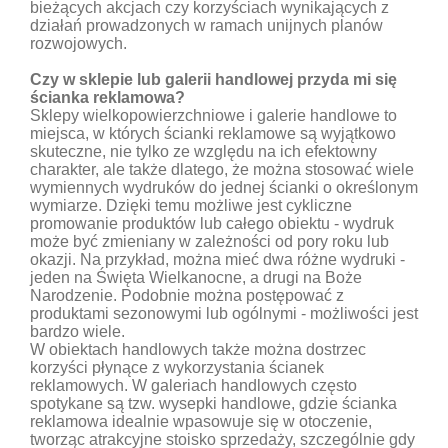
bieżących akcjach czy korzyściach wynikających z
działań prowadzonych w ramach unijnych planów
rozwojowych.
Czy w sklepie lub galerii handlowej przyda mi się
ścianka reklamowa?
Sklepy wielkopowierzchniowe i galerie handlowe to
miejsca, w których ścianki reklamowe są wyjątkowo
skuteczne, nie tylko ze względu na ich efektowny
charakter, ale także dlatego, że można stosować wiele
wymiennych wydruków do jednej ścianki o określonym
wymiarze. Dzięki temu możliwe jest cykliczne
promowanie produktów lub całego obiektu - wydruk
może być zmieniany w zależności od pory roku lub
okazji. Na przykład, można mieć dwa różne wydruki -
jeden na Święta Wielkanocne, a drugi na Boże
Narodzenie. Podobnie można postępować z
produktami sezonowymi lub ogólnymi - możliwości jest
bardzo wiele.
W obiektach handlowych także można dostrzec
korzyści płynące z wykorzystania ścianek
reklamowych. W galeriach handlowych często
spotykane są tzw. wysepki handlowe, gdzie ścianka
reklamowa idealnie wpasowuje się w otoczenie,
tworząc atrakcyjne stoisko sprzedaży, szczególnie gdy