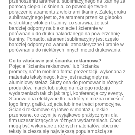
przenoszeniu atramentu sublimacyjnego na tkaninę za
pomocą ciepła i ciśnienia, co powoduje trwałe
połączenie atramentu z włóknami tkaniny. Zaletą druku
sublimacyjnego jest to, że atrament przenika głęboko
w strukturę włókien tkaniny, co sprawia, że jest
bardziej odporny na blaknięcie i ścieranie w
porównaniu do druku nakładanego na powierzchnię
tkaniny. Ponadto, atrament sublimacyjny jest często
bardziej odporny na warunki atmosferyczne i pranie w
porównaniu do niektórych innych metod drukowania.
Co to właściwie jest ścianka reklamowa?
Pojęcie "ścianka reklamowa" lub "ścianka
promocyjna" to mobilna forma prezentacji, wykonana z
materiału tekstylnego, który jest naciągnięty na
aluminiowy stelaż. Służy ona do promowania różnych
produktów, marek lub usług na różnego rodzaju
wydarzeniach takich jak targi, konferencje czy eventy.
Stanowi ona efektywne tło, na którym można umieścić
logo firmy, grafiki, zdjęcia lub inne treści promocyjne.
Ścianki reklamowe są łatwe w montażu, lekkie i
przenośne, co czyni je wyjątkowo praktycznymi dla
firm uczestniczących w różnych wydarzeniach. Choć
mogą być wykonane z różnych materiałów, obecnie
tekstylia cieszą się największą popularnością ze