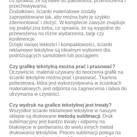
co sprawia, że są łatwe do pakowania, przenoszenia i
przechowywania.
Dodatkowo, ścianki materiałowe zostały
zaprojektowane tak, aby można było je szybko
zdemontować i złożyć. W komplecie zawsze znajduje
się praktyczna torba, co sprawia, że są wygodne do
przewożenia na różne wydarzenia, targi czy
konferencje.
Dzięki swojej lekkości i kompaktowości, ścianki
reklamowe tekstylne są idealnym wyborem dla
podróżujących samolotem lub pociągiem.
Czy grafikę tekstylną można prać i prasować?
Oczywiście, materiał używany do tworzenia grafik na
ścianki tekstylne można prać i prasować. Tkanina
poliestrowa, która jest wykorzystywana w ściankach
materiałowych, jest odporna na zagniecenia i łatwa do
utrzymania w czystości.
Czy wydruk na grafice tekstylnej jest trwały?
Wszystkie ścianki reklamowe tekstylne w naszym
sklepie są drukowane
metodą sublimacji
. Druk
sublimacyjny jest bardzo trwały i odporny na
blaknięcie w porównaniu do wielu innych metod
drukowania tekstyliów. Proces sublimacji polega na