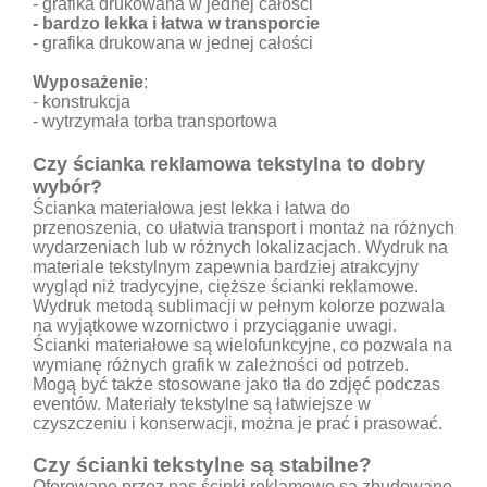
- grafika drukowana w jednej całości
- bardzo lekka i łatwa w transporcie
- grafika drukowana w jednej całości
Wyposażenie
:
- konstrukcja
- wytrzymała torba transportowa
Czy ścianka reklamowa tekstylna to dobry
wybór?
Ścianka materiałowa
jest lekka i łatwa do
przenoszenia, co ułatwia transport i montaż na różnych
wydarzeniach lub w różnych lokalizacjach. Wydruk na
materiale tekstylnym zapewnia bardziej atrakcyjny
wygląd niż tradycyjne, cięższe ścianki reklamowe.
Wydruk metodą sublimacji w pełnym kolorze pozwala
na wyjątkowe wzornictwo i przyciąganie uwagi.
Ścianki materiałowe są wielofunkcyjne, co pozwala na
wymianę różnych grafik w zależności od potrzeb.
Mogą być także stosowane jako tła do zdjęć podczas
eventów. Materiały tekstylne są łatwiejsze w
czyszczeniu i konserwacji, można je prać i prasować.
Czy ścianki tekstylne są stabilne?
Oferowane przez nas ścinki reklamowe są zbudowane