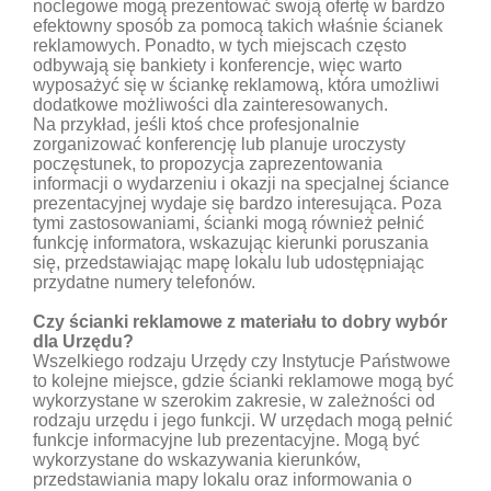
noclegowe mogą prezentować swoją ofertę w bardzo
efektowny sposób za pomocą takich właśnie ścianek
reklamowych. Ponadto, w tych miejscach często
odbywają się bankiety i konferencje, więc warto
wyposażyć się w ściankę reklamową, która umożliwi
dodatkowe możliwości dla zainteresowanych.
Na przykład, jeśli ktoś chce profesjonalnie
zorganizować konferencję lub planuje uroczysty
poczęstunek, to propozycja zaprezentowania
informacji o wydarzeniu i okazji na specjalnej ściance
prezentacyjnej wydaje się bardzo interesująca. Poza
tymi zastosowaniami, ścianki mogą również pełnić
funkcję informatora, wskazując kierunki poruszania
się, przedstawiając mapę lokalu lub udostępniając
przydatne numery telefonów.
Czy ścianki reklamowe z materiału to dobry wybór
dla Urzędu?
Wszelkiego rodzaju Urzędy czy Instytucje Państwowe
to kolejne miejsce, gdzie ścianki reklamowe mogą być
wykorzystane w szerokim zakresie, w zależności od
rodzaju urzędu i jego funkcji. W urzędach mogą pełnić
funkcje informacyjne lub prezentacyjne. Mogą być
wykorzystane do wskazywania kierunków,
przedstawiania mapy lokalu oraz informowania o