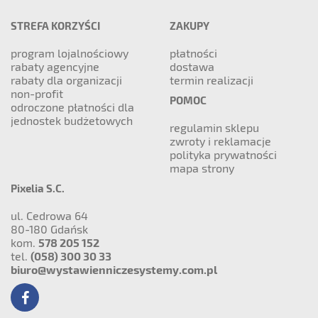
STREFA KORZYŚCI
ZAKUPY
program lojalnościowy
płatności
rabaty agencyjne
dostawa
rabaty dla organizacji
termin realizacji
non-profit
POMOC
odroczone płatności dla
jednostek budżetowych
regulamin sklepu
zwroty i reklamacje
polityka prywatności
mapa strony
Pixelia S.C.
ul. Cedrowa 64
80-180 Gdańsk
kom.
578 205 152
tel.
(058) 300 30 33
biuro@wystawienniczesystemy.com.pl