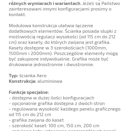
różnych wymiarach i wariantach.
Jeżeli są Państwo
zainteresowani innymi konfiguracjami prosimy o
kontakt.
Modułowa konstrukcja ułatwia łączenie
dodatkowych elementów. Ścianka posiada słupki z
możliwością regulacji wysokości (od 115 cm do 212
cm) oraz kasety, do których zwijana jest grafika.
Kasety dostępne w 3 szerokościach (1000mm,
1500mm i 2000mm). Poszczególne elementy mogą
być zakupione indywidualnie. Grafika może być
drukowana jednostronnie i dwustronnie.
Typ:
ścianka Aero
Konstrukcja:
aluminiowa
Funkcje specjalne:
- dostępna w dużej ilości konfiguracjach
- opcjonalnie grafika dostępna z dwóch stron
- regulowana wysokość każdego panelu graficznego
od 115 cm do 212 cm
- grafika zwijana do kaset
- szerokość kaset: 100 cm, 150 cm, 200 cm
- regulacja kąta ustawienia poszczególnych paneli